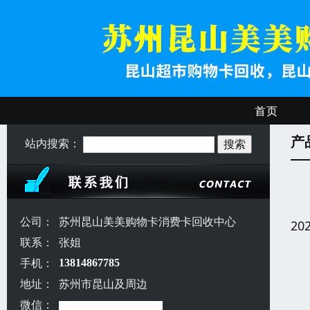
首页
产
站内搜索：
公司：
苏州昆山美美购物卡消费卡回收中心
20
联系：
张姐
手机：
13814867785
地址：
苏州市昆山及周边
微信：