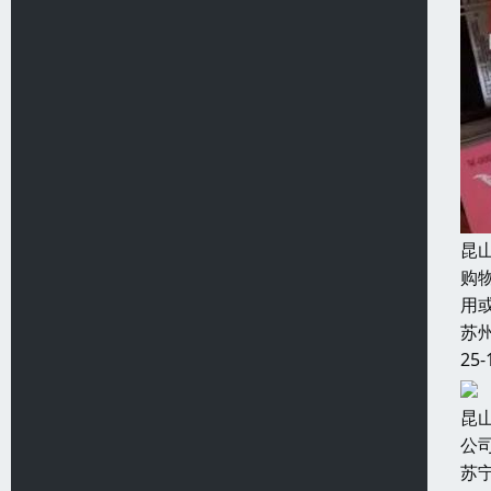
昆
购
用
苏
25-
昆
公
苏