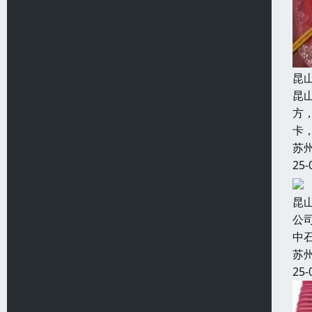
昆
昆
方
卡
苏
25-
昆
公
中
苏
25-