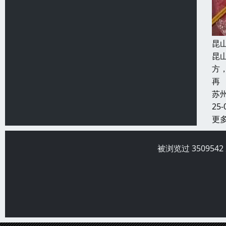
昆
昆
方
再
苏
25-
更
被浏览过 35095