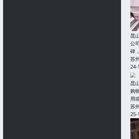
昆
公
碑
苏
24-
昆
购
用
苏
25-