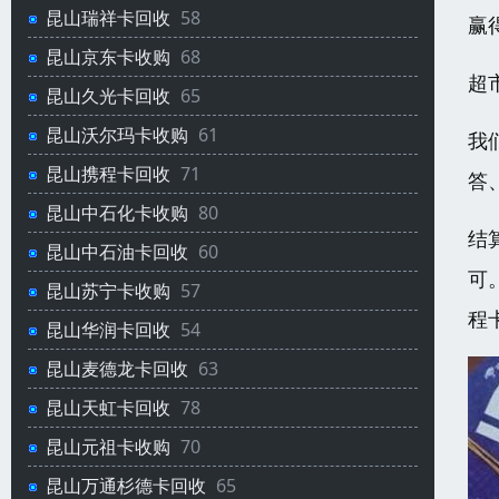
昆山瑞祥卡回收
58
赢
昆山京东卡收购
68
超
昆山久光卡回收
65
昆山沃尔玛卡收购
61
我
昆山携程卡回收
71
答
昆山中石化卡收购
80
结
昆山中石油卡回收
60
可
昆山苏宁卡收购
57
程
昆山华润卡回收
54
昆山麦德龙卡回收
63
昆山天虹卡回收
78
昆山元祖卡收购
70
昆山万通杉德卡回收
65