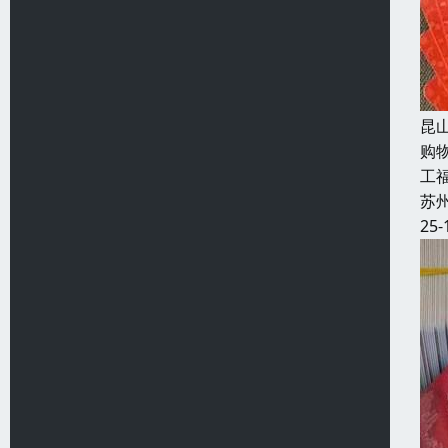
昆
购
工福
苏
25-