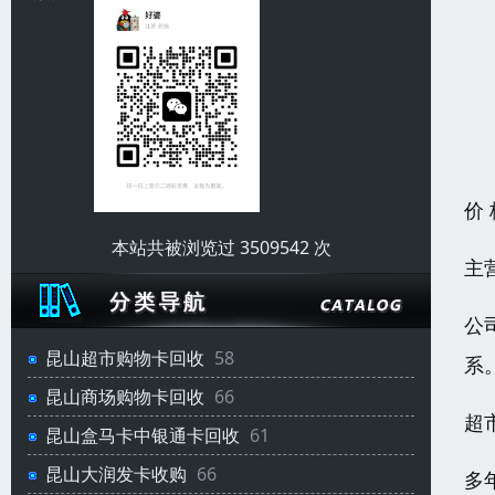
价
本站共被浏览过 3509542 次
主
公
昆山超市购物卡回收
58
系
昆山商场购物卡回收
66
超
昆山盒马卡中银通卡回收
61
昆山大润发卡收购
66
多