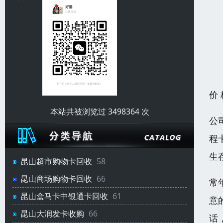
价
本站共被浏览过 3498364 次
公
程
生
昆山超市购物卡回收
58
昆山商场购物卡回收
66
常
昆山盒马卡中银通卡回收
61
意
昆山大润发卡收购
66
话