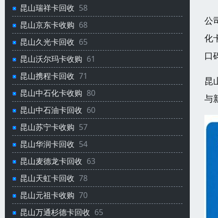
昆山瑞祥卡回收
58
公
昆山京东卡收购
68
化
昆山久光卡回收
65
口
昆山沃尔玛卡收购
61
昆山携程卡回收
71
昆
昆山中石化卡收购
80
与
昆山中石油卡回收
60
昆山苏宁卡收购
57
昆山华润卡回收
54
昆山麦德龙卡回收
63
昆山天虹卡回收
78
昆山元祖卡收购
70
昆山万通杉德卡回收
65