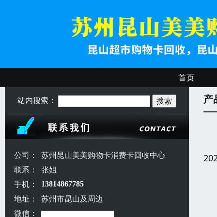
首页
产
站内搜索：
公司：
苏州昆山美美购物卡消费卡回收中心
20
联系：
张姐
手机：
13814867785
地址：
苏州市昆山及周边
微信：