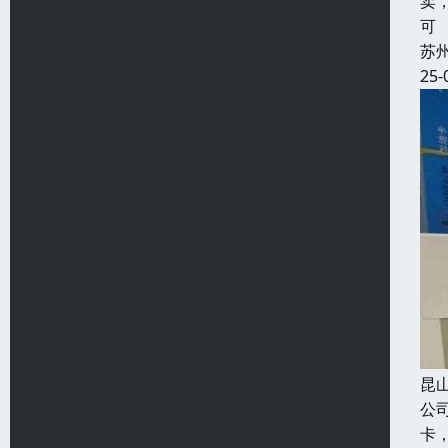
卖
可
苏
25-
昆
公
卡