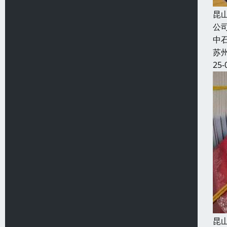
昆
公
中
苏
25-
昆