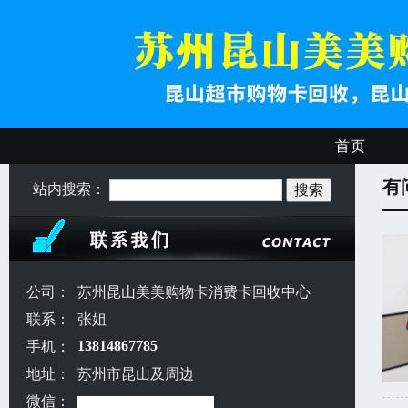
首页
有
站内搜索：
公司：
苏州昆山美美购物卡消费卡回收中心
联系：
张姐
手机：
13814867785
地址：
苏州市昆山及周边
微信：