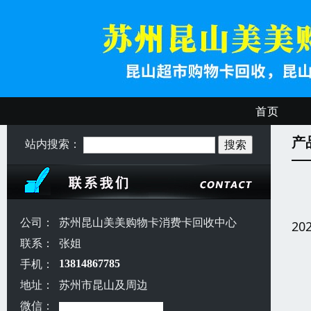
首页
产
站内搜索：
公司：
苏州昆山美美购物卡消费卡回收中心
20
联系：
张姐
手机：
13814867785
地址：
苏州市昆山及周边
微信：