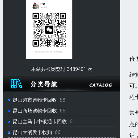
价
本站共被浏览过 3489401 次
结
可
程
昆山超市购物卡回收
58
昆山商场购物卡回收
66
常
昆山盒马卡中银通卡回收
61
意
昆山大润发卡收购
66
话