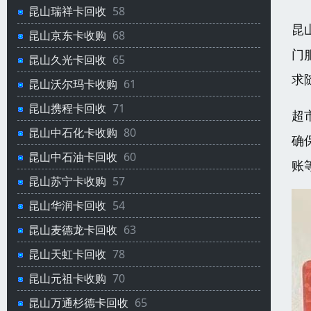
昆山瑞祥卡回收
58
昆
昆山京东卡收购
68
门
昆山久光卡回收
65
求
昆山沃尔玛卡收购
61
昆山携程卡回收
71
超
昆山中石化卡收购
80
确
昆山中石油卡回收
60
账
昆山苏宁卡收购
57
昆山华润卡回收
54
昆山麦德龙卡回收
63
昆山天虹卡回收
78
昆山元祖卡收购
70
昆山万通杉德卡回收
65