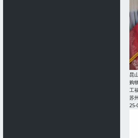
昆
购
工福
苏
25-