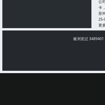
公
卡
苏
25-
更
被浏览过 34894