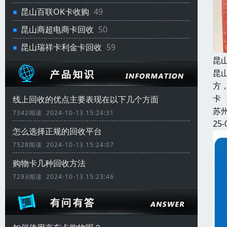
昆山百联OK卡收购
49
昆山商超电商卡回收
50
昆山瑞祥卡利金卡回收
59
昆
昆
方
卡
线上回收的优点主要表现在以下几个方面
苏
7342阅读 2024-10-13 15:24:31
25-
怎么选择正规的回收平台
7528阅读 2024-10-13 15:24:07
购物卡几种回收方法
7293阅读 2024-10-13 15:23:46