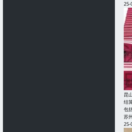
25-
昆
结
包
苏
25-