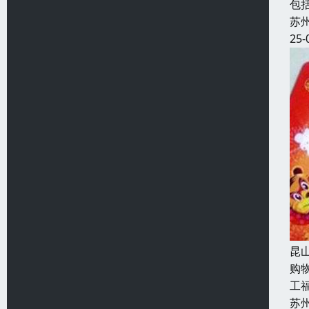
包
苏
25-
昆
购
工福
苏