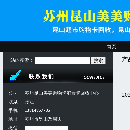
首页
产
站内搜索：
公司：
苏州昆山美美购物卡消费卡回收中心
20
联系：
张姐
手机：
13814867785
地址：
苏州市昆山及周边
微信：