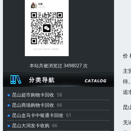
价
本站共被浏览过 3498027 次
主
待
追
昆山超市购物卡回收
58
昆山商场购物卡回收
66
昆
昆山盒马卡中银通卡回收
61
无
昆山大润发卡收购
66