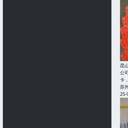
昆
公
卡
苏
25-