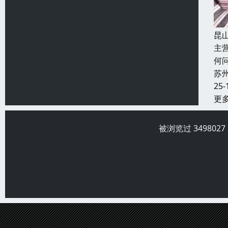
昆
主
何
苏
25-
更
被浏览过 34980