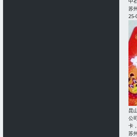
中
苏
25-
昆
公
卡
苏