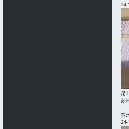
24-
昆
苏
2
苏
24-