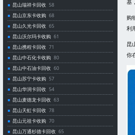
基
昆山瑞祥卡回收
58
昆山京东卡收购
68
购
昆山久光卡回收
65
利
昆山沃尔玛卡收购
61
昆
昆山携程卡回收
71
你
昆山中石化卡收购
80
昆山中石油卡回收
60
昆山苏宁卡收购
57
昆山华润卡回收
54
昆山麦德龙卡回收
63
昆山天虹卡回收
78
昆山元祖卡收购
70
昆山万通杉德卡回收
65