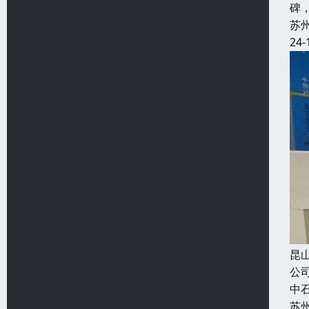
碑
苏
24-
昆
公
中
苏