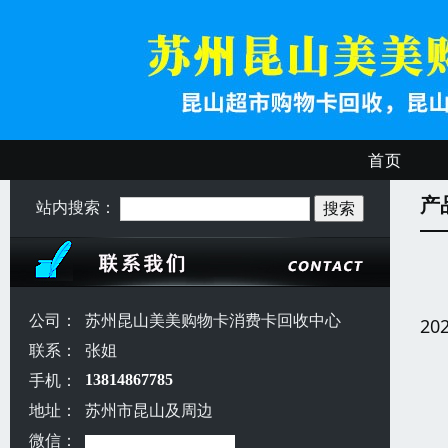
首页
产
站内搜索：
公司：
苏州昆山美美购物卡消费卡回收中心
20
联系：
张姐
手机：
13814867785
地址：
苏州市昆山及周边
微信：