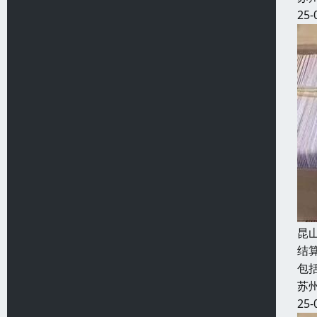
25-
昆
结
包
苏
25-