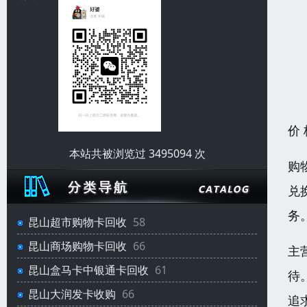
价
本站共被浏览过 3495094 次
购
兑
务
昆山超市购物卡回收
58
昆山商场购物卡回收
66
主
昆山盒马卡中银通卡回收
61
待
昆山大润发卡收购
66
追