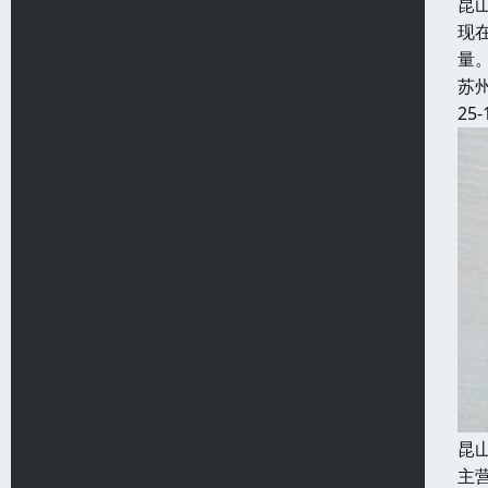
昆
现
量
苏
25-
昆
主