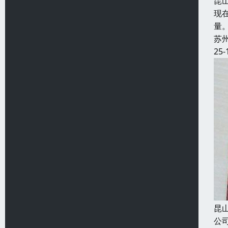
昆
现
量
苏
25-
昆
公