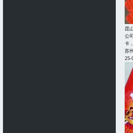
昆
公
卡
苏
25-