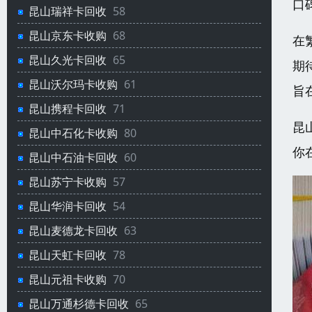
口
昆山瑞祥卡回收
58
昆山京东卡收购
68
在
昆山久光卡回收
65
期
昆山沃尔玛卡收购
61
旨
昆山携程卡回收
71
昆
昆山中石化卡收购
80
你
昆山中石油卡回收
60
昆山苏宁卡收购
57
昆山华润卡回收
54
昆山麦德龙卡回收
63
昆山天虹卡回收
78
昆山元祖卡收购
70
昆山万通杉德卡回收
65