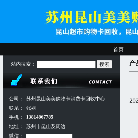
首页
产
站内搜索：
公司：
苏州昆山美美购物卡消费卡回收中心
20
联系：
张姐
手机：
13814867785
地址：
苏州市昆山及周边
微信：