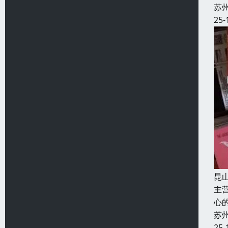
苏
25-
昆
主
心
苏
25-