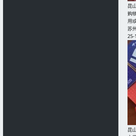
昆
购
用
苏
25-
昆