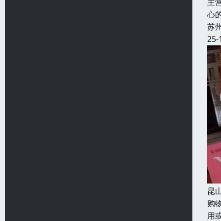
主
心
苏
25-
昆
购
用