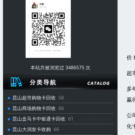
价
本站共被浏览过 3486575 次
超
多
昆山超市购物卡回收
58
赢
昆山商场购物卡回收
66
公
昆山盒马卡中银通卡回收
61
化
昆山大润发卡收购
66