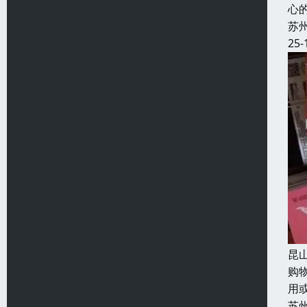
心
苏
25-
昆
购
用
苏