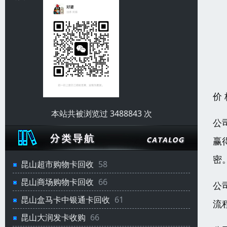
价
本站共被浏览过 3488843 次
公
赢
密
昆山超市购物卡回收
58
昆山商场购物卡回收
66
公
昆山盒马卡中银通卡回收
61
流
昆山大润发卡收购
66