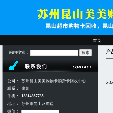
首页
产
站内搜索：
公司：
苏州昆山美美购物卡消费卡回收中心
20
联系：
张姐
手机：
13814867785
地址：
苏州市昆山及周边
微信：