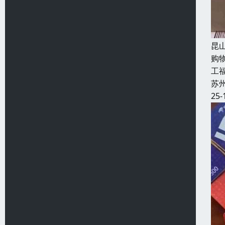
昆
购
工福
苏
25-