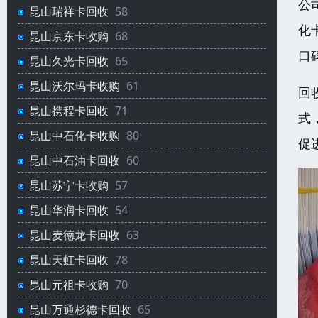
公
昆山瑞祥卡回收
58
化
昆山京东卡收购
68
口
昆山久光卡回收
65
昆山沃尔玛卡收购
61
回
昆山携程卡回收
71
式
昆山中石化卡收购
80
促
昆山中石油卡回收
60
昆山苏宁卡收购
57
昆山华润卡回收
54
昆山麦德龙卡回收
63
昆山天虹卡回收
78
昆山元祖卡收购
70
昆山万通杉德卡回收
65