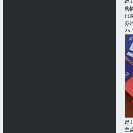
昆
购
用
苏
25-
昆
主