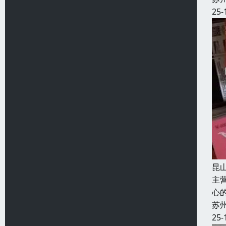
25-
昆
主
心
苏
25-