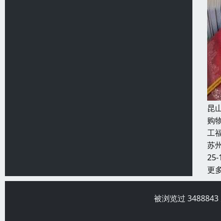
昆
购
工福
苏
25-
更
被浏览过 34888